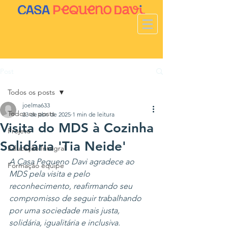
Post
Todos os posts
joelma633
Todos os posts
23 de abr. de 2025
1 min de leitura
Visita do MDS à Cozinha
Projeto
Solidária 'Tia Neide'
Educação Integral
A Casa Pequeno Davi agradece ao 
Formação equipe
MDS pela visita e pelo 
reconhecimento, reafirmando seu 
compromisso de seguir trabalhando 
por uma sociedade mais justa, 
solidária, igualitária e inclusiva.