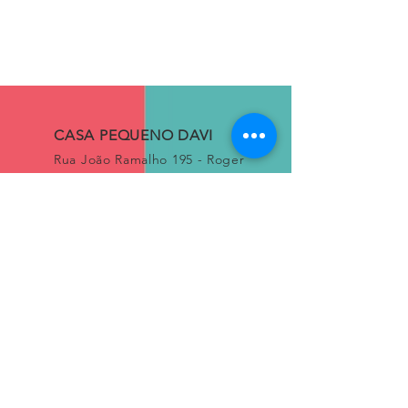
CASA PEQUENO DAVI
Rua João Ramalho 195 - Roger
CEP
58.020-200
João Pessoa, PB, Brasil
Fone:
+55 (83) 3241-5263
Conecte-se conosco
Instagram Casa Pequeno Davi
Instagram SustentDavi
Loja
Termos e
condições
Política de troca