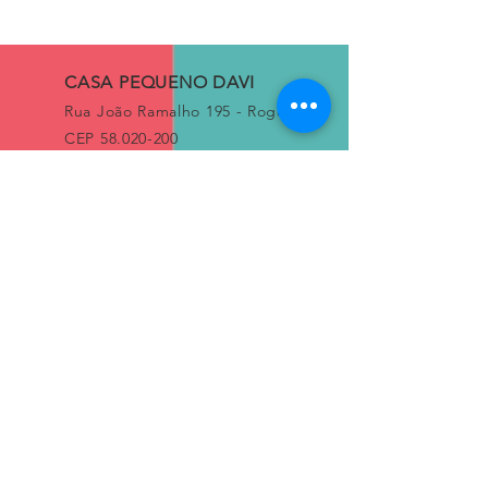
CASA PEQUENO DAVI
Rua João Ramalho 195 - Roger
CEP
58.020-200
João Pessoa, PB, Brasil
Fone:
+55 (83) 3241-5263
Conecte-se conosco
Instagram Casa Pequeno Davi
Instagram SustentDavi
Loja
Termos e
condições
Política de troca