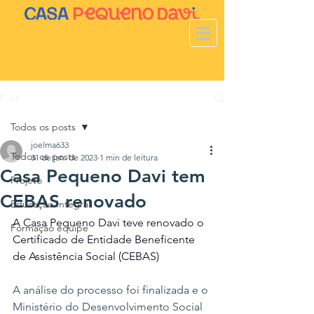
Post
Todos os posts
joelma633
Todos os posts
31 de jan. de 2023
1 min de leitura
Casa Pequeno Davi tem
Projeto
CEBAS renovado
Educação Integral
A Casa Pequeno Davi teve renovado o 
Formação equipe
Certificado de Entidade Beneficente 
de Assistência Social (CEBAS)
A análise do processo foi finalizada e o 
Ministério do Desenvolvimento Social 